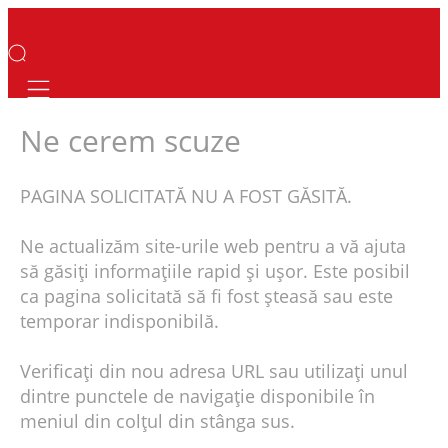
Mobile navigation
Ne cerem scuze
PAGINA SOLICITATĂ NU A FOST GĂSITĂ.
Ne actualizăm site-urile web pentru a vă ajuta
să găsiți informațiile rapid și ușor. Este posibil
ca pagina solicitată să fi fost șteasă sau este
temporar indisponibilă.
Verificați din nou adresa URL sau utilizați unul
dintre punctele de navigație disponibile în
meniul din colțul din stânga sus.