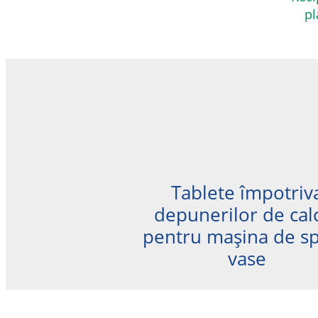
pl
Tablete împotriv
depunerilor de cal
pentru mașina de sp
vase