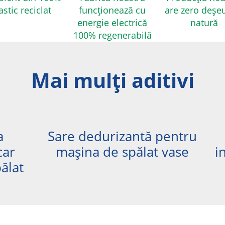
astic reciclat
funcționează cu
are zero deșeu
energie electrică
natură
100% regenerabilă
Mai mulţi aditivi
a
Sare dedurizantă pentru
car
mașina de spălat vase
i
ălat