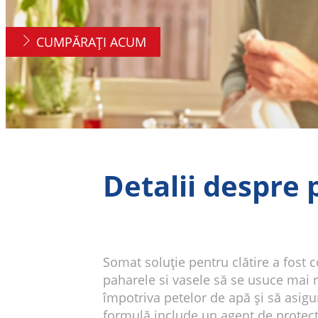
CUMPĂRAȚI ACUM
Detalii despre
Somat soluție pentru clătire a fost 
paharele si vasele să se usuce mai r
împotriva petelor de apă și să asigu
formulă include un agent de protecție