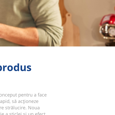
 produs
conceput pentru a face
apid, să acționeze
re strălucire. Noua
 a sticlei și un efect