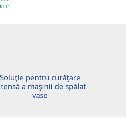
ri în
Soluție pentru curățare
ntensă a mașinii de spălat
vase