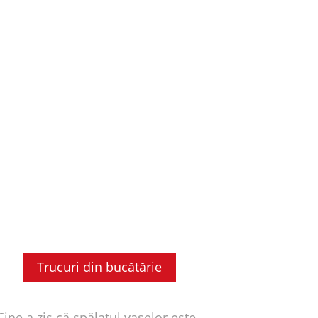
Trucuri din bucătărie
Cine a zis că spălatul vaselor este