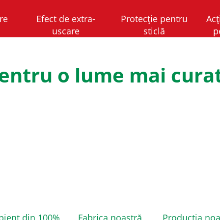
ire
Efect de extra-
Protecție pentru
Acț
uscare
sticlă
p
entru o lume mai cura
pient din 100%
Fabrica noastră
Producția noa