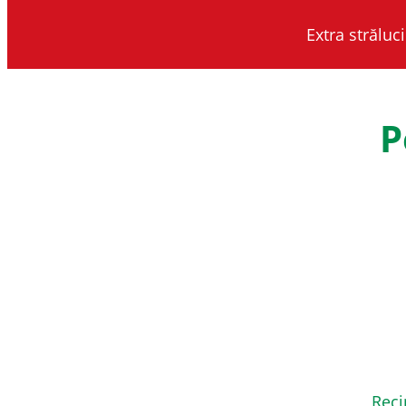
Extra străluc
P
Reci