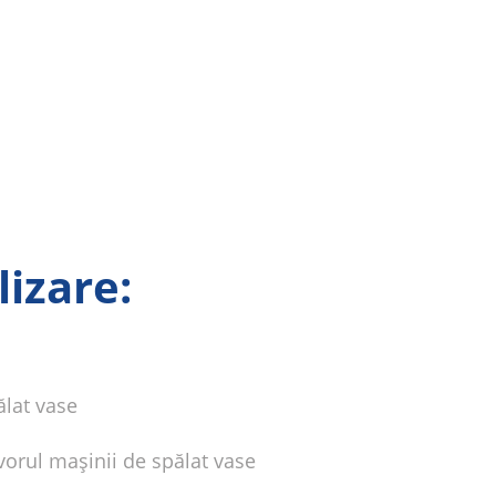
lizare:
ălat vase
rvorul mașinii de spălat vase