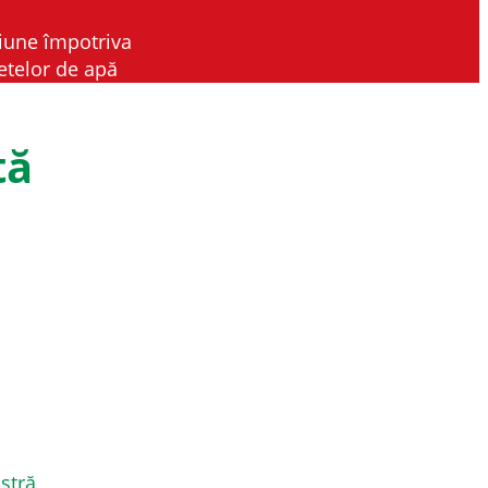
iune împotriva
etelor de apă
tă
stră