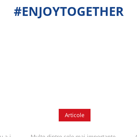
#ENJOYTOGETHER
Articole
u a-i
Multe dintre cele mai importante