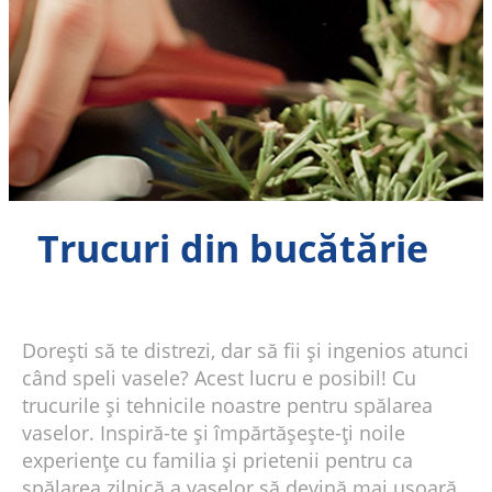
Trucuri din bucătărie
Dorești să te distrezi, dar să fii și ingenios atunci
când speli vasele? Acest lucru e posibil! Cu
trucurile și tehnicile noastre pentru spălarea
vaselor. Inspiră-te și împărtășește-ți noile
experiențe cu familia și prietenii pentru ca
spălarea zilnică a vaselor să devină mai ușoară.