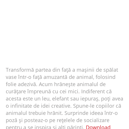
Transformă partea din față a mașinii de spălat
vase într-o față amuzantă de animal, folosind
folie adezivă. Acum hrănește animalul de
curățare împreună cu cei mici. Indiferent că
acesta este un leu, elefant sau iepuraș, poți avea
o infinitate de idei creative. Spune-le copiilor că
animalul trebuie hrănit. Surprinde ideea într-o
poză şi posteaz-o pe reţelele de socializare
pentru a se inspira și alți părinți.
Download