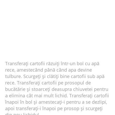
Transferați cartofii răzuiți într-un bol cu ​​apă
rece, amestecând până când apa devine
tulbure. Scurgeți și clătiți bine cartofii sub apă
rece. Transferați cartofii pe prosopul de
bucătărie și stoarceți deasupra chiuvetei pentru
a elimina cât mai mult lichid. Transferați cartofii
înapoi în bol și amestecați-i pentru a se dezlipi,
apoi transferați-i înapoi pe prosop și scurgeți
din nou lichidul.