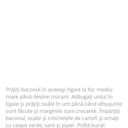
Prăjiți baconul în aceeași tigaie la foc mediu-
mare până devine crocant. Adăugați untul în
tigaie și prăjiți ouăle în unt până când albușurile
sunt făcute și marginile sunt crocante. Împărțiți
baconul, ouăle și crochetele de cartofi și ornați
cu ceapă verde, sare și piper. Poftă bună!