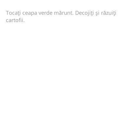
Tocați ceapa verde mărunt. Decojiți și răzuiți
cartofii.