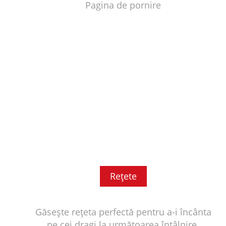
Pagina de pornire
Reţete
Găsește rețeta perfectă pentru a-i încânta
pe cei dragi la următoarea întâlnire.