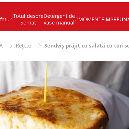
Totul despre
Detergent de
faturi
#MOMENTEIMPREUN
Somat
vase manual
A
Rețete
Sendviș prăjit cu salată cu ton s