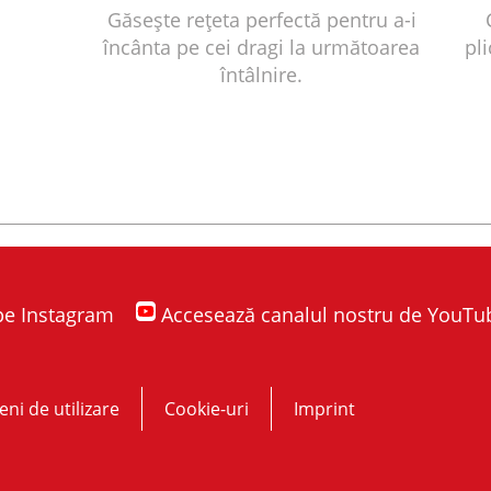
Găsește rețeta perfectă pentru a-i
încânta pe cei dragi la următoarea
pli
întâlnire.
 pe Instagram
Accesează canalul nostru de YouTu
ni de utilizare
Cookie-uri
Imprint