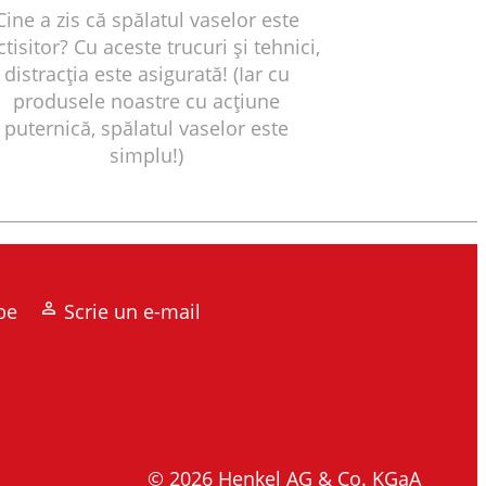
Cine a zis că spălatul vaselor este
ctisitor? Cu aceste trucuri și tehnici,
distracția este asigurată! (Iar cu
produsele noastre cu acțiune
puternică, spălatul vaselor este
simplu!)
be
Scrie un e-mail
© 2026 Henkel AG & Co. KGaA