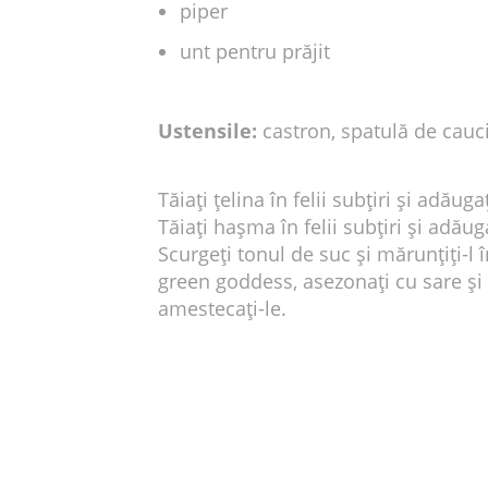
piper
unt pentru prăjit
Ustensile:
castron, spatulă de cauciu
Tăiați țelina în felii subțiri și adăuga
Tăiați hașma în felii subțiri și adăug
Scurgeți tonul de suc și mărunțiți-l 
green goddess, asezonați cu sare și
amestecați-le.