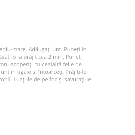
mediu-mare. Adăugați unt. Puneți în
lăsați-o la prăjit cca 2 min. Puneți
on. Acoperiți cu cealaltă felie de
nt în tigaie și întoarceți. Prăjiți-le
nii. Luați-le de pe foc și savurați-le