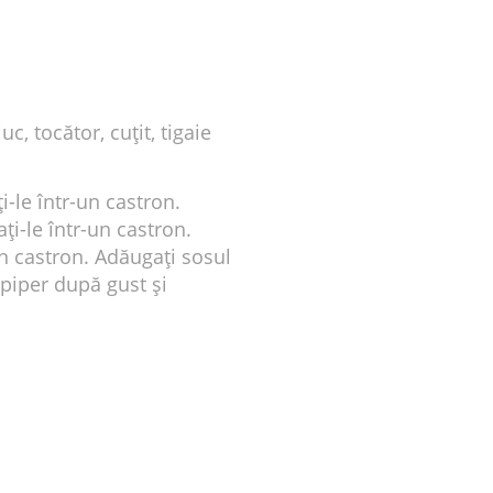
c, tocător, cuțit, tigaie
ți-le într-un castron.
ați-le într-un castron.
în castron. Adăugați sosul
 piper după gust și