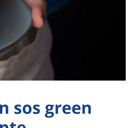
on sos green
ente