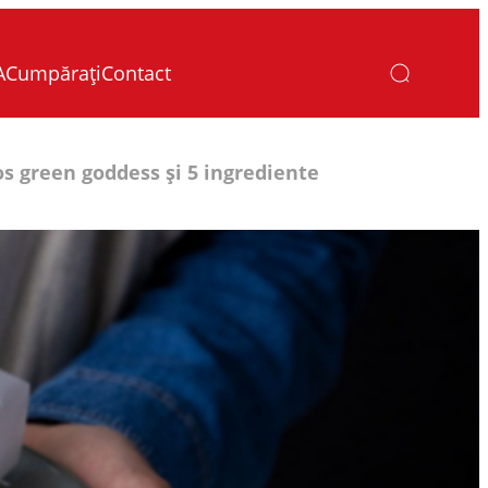
A
Cumpărați
Contact
os green goddess și 5 ingrediente