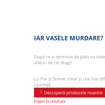
IAR VASELE MURDARE? 
După ce ai terminat de gătit nu tre
alături de cei dragi!
Cu Pur și Somat, chiar și cea mai di
ușurință.
Descoperă produsele noastre
Înapoi la rezultate