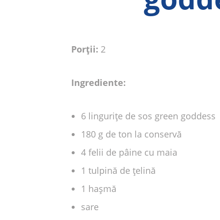
Porții:
2
Ingrediente:
6 lingurițe de sos green goddess
180 g de ton la conservă
4 felii de pâine cu maia
1 tulpină de țelină
1 hașmă
sare