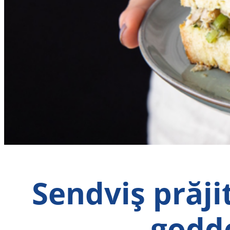
Sendviș prăji
godde