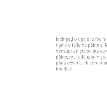
Încingeți o tigaie la foc 
tigaie o felie de pâine și 
deasupra niște salată cu t
pâine, mai adăugați niște u
până devin aurii spre maro
imediat!