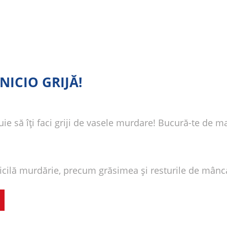
NICIO GRIJĂ!
buie să îți faci griji de vasele murdare! Bucură-te 
ficilă murdărie, precum grăsimea și resturile de mânc