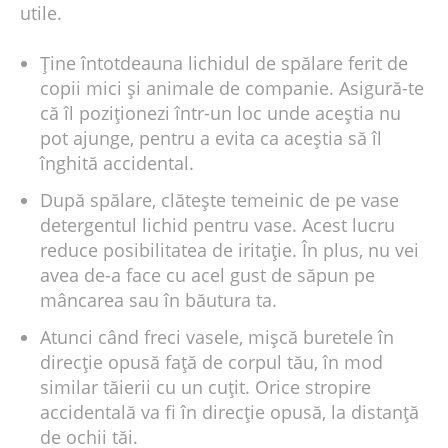
utile.
Ține întotdeauna lichidul de spălare ferit de
copii mici și animale de companie. Asigură-te
că îl poziționezi într-un loc unde aceștia nu
pot ajunge, pentru a evita ca aceștia să îl
înghită accidental.
După spălare, clătește temeinic de pe vase
detergentul lichid pentru vase. Acest lucru
reduce posibilitatea de iritație. În plus, nu vei
avea de-a face cu acel gust de săpun pe
mâncarea sau în băutura ta.
Atunci când freci vasele, mișcă buretele în
direcție opusă față de corpul tău, în mod
similar tăierii cu un cuțit. Orice stropire
accidentală va fi în direcție opusă, la distanță
de ochii tăi.