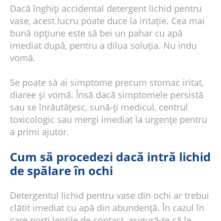
Dacă înghiți accidental detergent lichid pentru
vase, acest lucru poate duce la iritație. Cea mai
bună opțiune este să bei un pahar cu apă
imediat după, pentru a dilua soluția. Nu indu
vomă.
Se poate să ai simptome precum stomac iritat,
diaree și vomă. Însă dacă simptomele persistă
sau se înrăutățesc, sună-ți medicul, centrul
toxicologic sau mergi imediat la urgențe pentru
a primi ajutor.
Cum să procedezi dacă intră lichid
de spălare în ochi
Detergentul lichid pentru vase din ochi ar trebui
clătit imediat cu apă din abundență. În cazul în
care porți lentile de contact, asigură-te că le