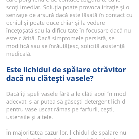
scoți imediat. Soluția poate provoca iritație și o
senzație de arsură dacă este lăsată în contact cu
ochiul și poate duce chiar și la vedere
încețoșată sau la dificultate în focusare dacă nu
este clătită. Dacă simptomele persistă, se
modifică sau se înrăutățesc, solicită asistență
medicală.
Este lichidul de spălare otrăvitor
dacă nu clătești vasele?
Dacă îți speli vasele fără a le clăti apoi în mod
adecvat, s-ar putea să găsești detergent lichid
pentru vase uscat rămas pe farfurii, cești,
ustensile și altele.
În majoritatea cazurilor, lichidul de spălare nu