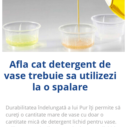
Afla cat detergent de
vase trebuie sa utilizezi
la o spalare
Durabilitatea îndelungată a lui Pur îți permite să
cureți o cantitate mare de vase cu doar o
cantitate mică de detergent lichid pentru vase.