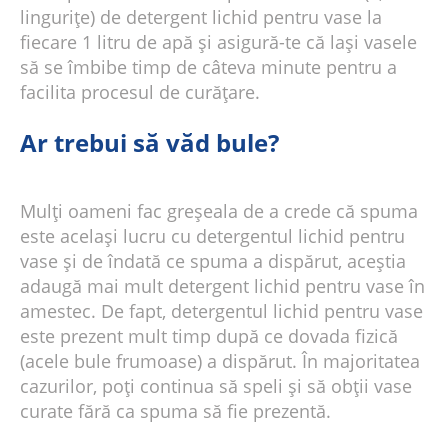
lingurițe) de detergent lichid pentru vase la
fiecare 1 litru de apă și asigură-te că lași vasele
să se îmbibe timp de câteva minute pentru a
facilita procesul de curățare.
Ar trebui să văd bule?
Mulți oameni fac greșeala de a crede că spuma
este același lucru cu detergentul lichid pentru
vase și de îndată ce spuma a dispărut, aceștia
adaugă mai mult detergent lichid pentru vase în
amestec. De fapt, detergentul lichid pentru vase
este prezent mult timp după ce dovada fizică
(acele bule frumoase) a dispărut. În majoritatea
cazurilor, poți continua să speli și să obții vase
curate fără ca spuma să fie prezentă.