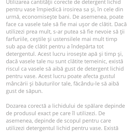
Utilizarea cantității corecte de detergent lichid
pentru vase împiedică irosirea sa și, în cele din
urmă, economisește bani. De asemenea, poate
face ca vasele tale să fie mai ușor de clătit. Dacă
utilizezi prea mult, s-ar putea să fie nevoie să ții
farfuriile, ceștile și ustensilele mai mult timp
sub apa de clătit pentru a îndepărta tot
detergentul. Acest lucru irosește apă și timp și,
dacă vasele tale nu sunt clătite temeinic, există
riscul ca vasele să aibă gust de detergent lichid
pentru vase. Acest lucru poate afecta gustul
mâncării și băuturilor tale, făcându-le să aibă
gust de săpun.
Dozarea corectă a lichidului de spălare depinde
de produsul exact pe care îl utilizezi. De
asemenea, depinde de scopul pentru care
utilizezi detergentul lichid pentru vase. Există